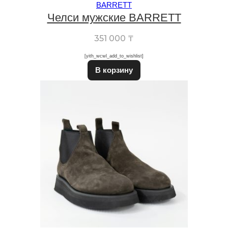
BARRETT
Челси мужские BARRETT
351 000
₸
[yith_wcwl_add_to_wishlist]
Этот товар имеет неско
В корзину