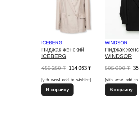
ICEBERG
WINDSOR
Пиджак женский
Пиджак женс
ICEBERG
WINDSOR
Первоначальная цена сост
Текущая цена: 114 
Пе
456 250
₸
505 000
₸
114 063
₸
35
[yith_wcwl_add_to_wishlist]
[yith_wcwl_add_to_
Этот товар имеет несколько в
В корзину
В корзину