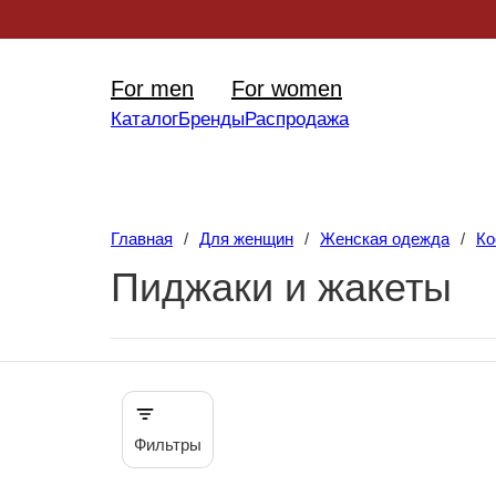
Уникал
For men
For women
Каталог
Бренды
Распродажа
Главная
/
Для женщин
/
Женская одежда
/
К
Пиджаки и жакеты
Фильтры