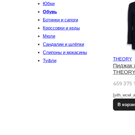
Юбки
Обувь
Ботинки и сапоги
Кроссовки и кеды
Мюли
Сандалии и шлёпки
Слипоны и мокасины
THEORY
Туфли
Пиджак 
THEOR
459 375
[yith_wcwl_a
В корзи