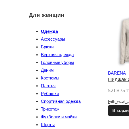
Для женщин
Одежда
Аксессуары
Брюки
Верхняя одежда
Головные уборы
Деним
BARENA
Костюмы
Пиджак 
Платья
521 875
Рубашки
Спортивная одежда
[yith_wcwl_a
Трикотаж
В корзи
Футболки и майки
Шорты