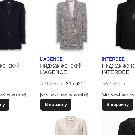
L'AGENCE
INTERDEE
женский
Пиджак женский
Пиджак женс
Y
L’AGENCE
INTERDEE
Первоначальная цена соста
Текущая цена: 215 
₸
431 250
₸
342 500
₸
215 625
₸
dd_to_wishlist]
[yith_wcwl_add_to_wishlist]
[yith_wcwl_add_to_
Этот товар имеет несколько вариаций. Опции можно выбрат
Этот товар имеет несколько в
ну
В корзину
В корзину