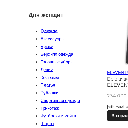
Для женщин
Одежда
Аксессуары
Брюки
Верхняя одежда
Головные уборы
Деним
ELEVENT
Костюмы
Брюки ж
ELEVEN
Платья
Рубашки
234 000
Спортивная одежда
[yith_wcwl_a
Трикотаж
В корзи
Футболки и майки
Шорты