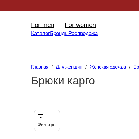
Уникал
For men
For women
Каталог
Бренды
Распродажа
Главная
/
Для женщин
/
Женская одежда
/
Бр
Брюки карго
Фильтры