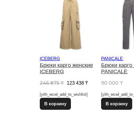
ICEBERG
PANICALE
Брюки карго женские
Брюки карго
ICEBERG
PANICALE
Первоначальная цена сост
Текущая цена: 123 
246 875
₸
90 000
₸
123 438
₸
[yith_wcwl_add_to_wishlist]
[yith_wcwl_add_to_
Этот товар имеет несколько в
В корзину
В корзину