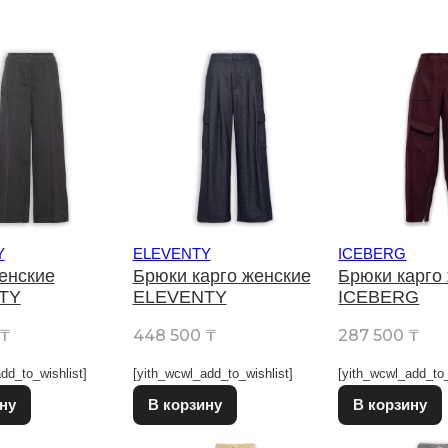
Y
ELEVENTY
ICEBERG
енские
Брюки карго женские
Брюки карго
TY
ELEVENTY
ICEBERG
₸
448 500
₸
287 500
₸
dd_to_wishlist]
[yith_wcwl_add_to_wishlist]
[yith_wcwl_add_to_
Этот товар имеет несколько вариаций. Опции можно выбрат
Этот товар имеет несколько в
ну
В корзину
В корзину