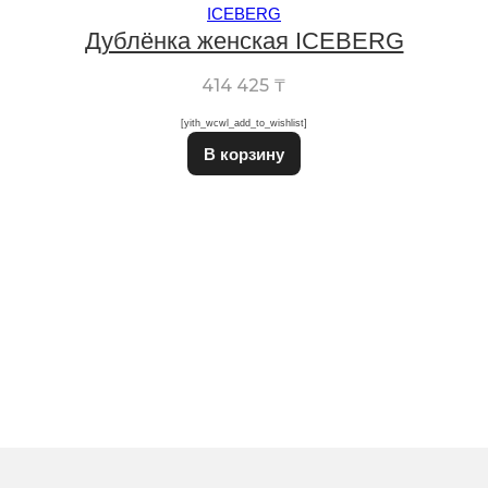
ICEBERG
Дублёнка женская ICEBERG
414 425
₸
[yith_wcwl_add_to_wishlist]
Этот товар имеет неско
В корзину