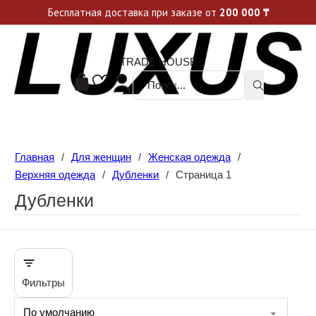
Уникальные акции и спецпредложения каждую неделю, не пропусти свой шанс
Бесплатная доставка при заказе от
200 000
₸
TRADE HOUSE
Поиск ...
Главная
/
Для женщин
/
Женская одежда
/
Верхняя одежда
/
Дубленки
/
Страница 1
Дубленки
Фильтры