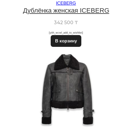
ICEBERG
Дублёнка женская ICEBERG
342 500
₸
[yith_wcwl_add_to_wishlist]
Этот товар имеет неско
В корзину