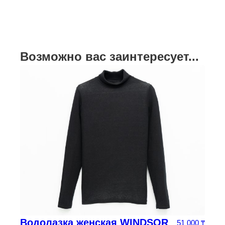
Возможно вас заинтересует...
Водолазка женская WINDSOR
51 000
₸
ачальная цена составляла 215 625 ₸.