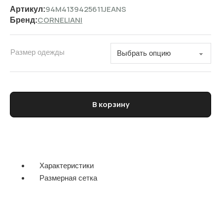
94M4139425611JEANS
Артикул:
CORNELIANI
Бренд:
Размер одежды
Количество товара Куртка спортивная с капюшоном мужска
В корзину
Характеристики
Размерная сетка