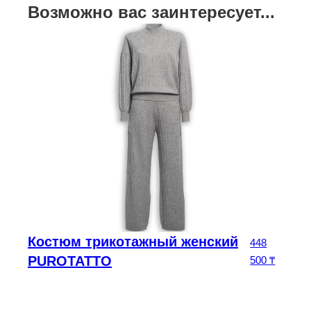
Возможно вас заинтересует...
Костюм трикотажный женский
чальная цена составляла 195 000 ₸.
Текущая цена: 136 500 ₸.
0
₸
448
PUROTATTO
500
₸