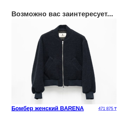
Возможно вас заинтересует...
Бомбер женский BARENA
471 875
₸
оначальная цена составляла 293 750 ₸.
цена: 205 625 ₸.