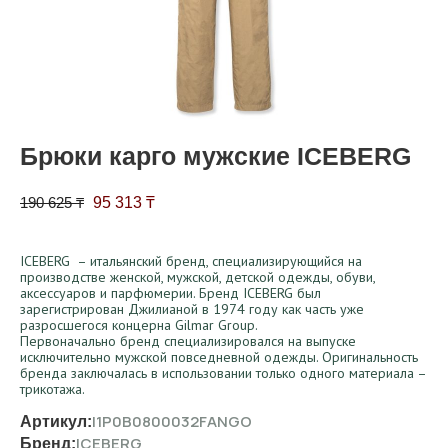
Брюки карго мужские ICEBERG
Первоначальная цена составляла 190 625 ₸.
Текущая цена: 95 313 ₸.
190 625
₸
95 313
₸
ICEBERG – итальянский бренд, специализирующийся на
производстве женской, мужской, детской одежды, обуви,
аксессуаров и парфюмерии. Бренд ICEBERG был
зарегистрирован Джилианой в 1974 году как часть уже
разросшегося концерна Gilmar Group.
Первоначально бренд специализировался на выпуске
исключительно мужской повседневной одежды. Оригинальность
бренда заключалась в использовании только одного материала –
трикотажа.
I1P0B0800032FANGO
Артикул:
ICEBERG
Бренд: