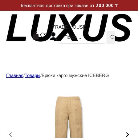
Уникальные акции и спецпредложения каждую неделю, не пропусти свой шанс
Бесплатная доставка при заказе от
200 000
₸
TRADE HOUSE
Поиск ...
Главная
/
Товары
/
Брюки карго мужские ICEBERG