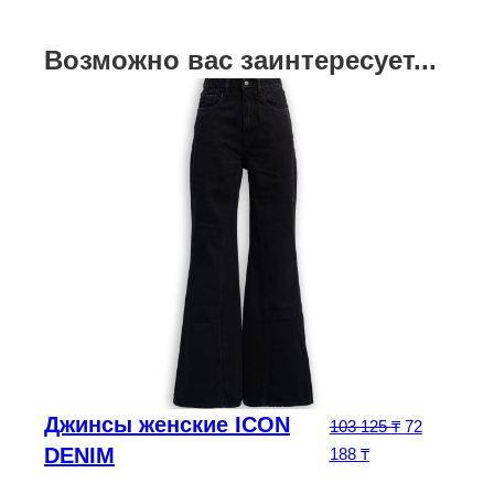
Возможно вас заинтересует...
Джинсы женские ICON
0
₸
Первоначал
103 125
₸
72
DENIM
Текущая цена: 72
188
₸