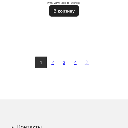
[yith_wcwl_add_to_wishlist]
Этот товар имеет неско
В корзину
1
2
3
4
Контакты