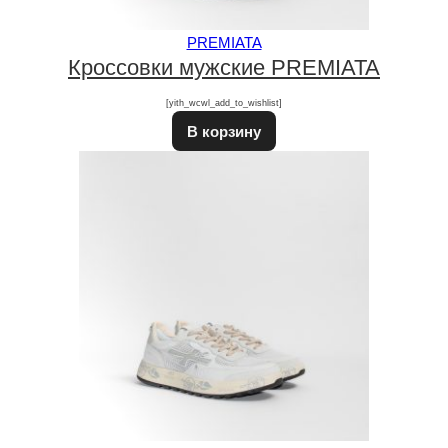
PREMIATA
Кроссовки мужские PREMIATA
[yith_wcwl_add_to_wishlist]
В корзину