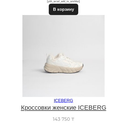
[yith_wcwl_add_to_wishlist]
Этот товар имеет неско
В корзину
ICEBERG
Кроссовки женские ICEBERG
143 750
₸