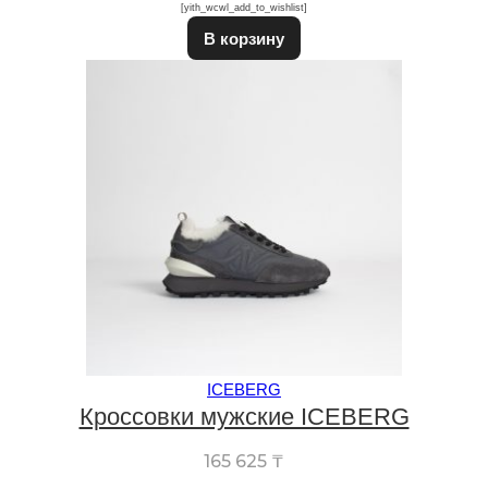
[yith_wcwl_add_to_wishlist]
Этот товар имеет неско
В корзину
ICEBERG
Кроссовки мужские ICEBERG
165 625
₸