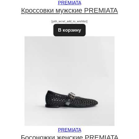
PREMIATA
Кроссовки мужские PREMIATA
[yith_wcwl_add_to_wishlist]
В корзину
PREMIATA
Босоножки женские PREMIATA