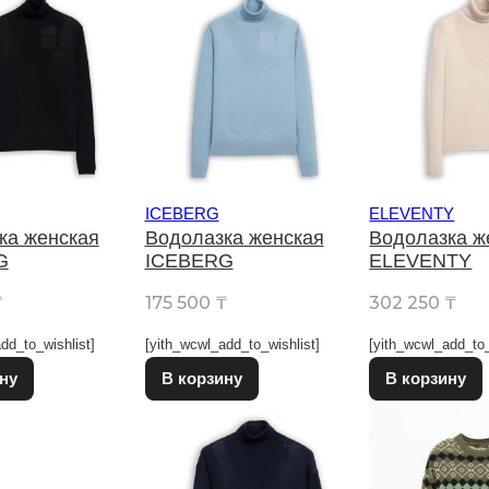
ICEBERG
ELEVENTY
ка женская
Водолазка женская
Водолазка ж
G
ICEBERG
ELEVENTY
₸
175 500
₸
302 250
₸
dd_to_wishlist]
[yith_wcwl_add_to_wishlist]
[yith_wcwl_add_to_
Этот товар имеет несколько вариаций. Опции можно выбрат
Этот товар имеет несколько в
ну
В корзину
В корзину