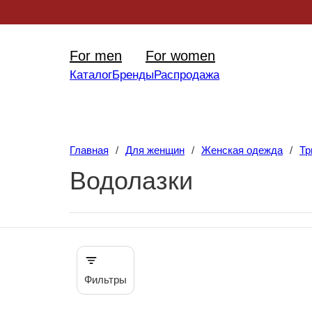
Уникал
For men
For women
Каталог
Бренды
Распродажа
Главная
/
Для женщин
/
Женская одежда
/
Тр
Водолазки
Фильтры