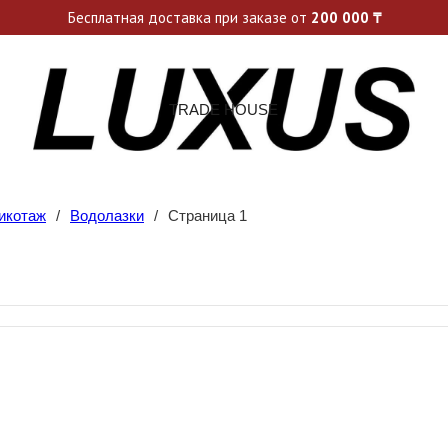
ьные акции и спецпредложения каждую неделю, не пропусти св
Бесплатная доставка при заказе от
200 000
₸
TRADE HOUSE
икотаж
/
Водолазки
/
Страница 1