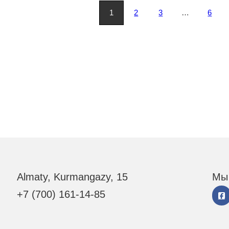
1
2
3
…
6
Almaty, Kurmangazy, 15
Мы 
+7 (700) 161-14-85