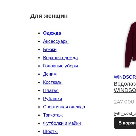
Для женщин
Одежда
Аксессуары
Брюки
Верхняя одежда
Головные уборы
Деним
WINDSOR
Костюмы
Водолаз
WINDS
Платья
Рубашки
247 000
Спортивная одежда
[yith_wcwl_a
Трикотаж
В корзи
Футболки и майки
Шорты