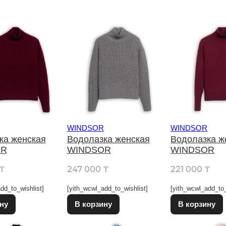
WINDSOR
WINDSOR
ка женская
Водолазка женская
Водолазка ж
OR
WINDSOR
WINDSOR
₸
247 000
₸
221 000
₸
dd_to_wishlist]
[yith_wcwl_add_to_wishlist]
[yith_wcwl_add_to_
Этот товар имеет несколько вариаций. Опции можно выбрат
Этот товар имеет несколько в
ну
В корзину
В корзину