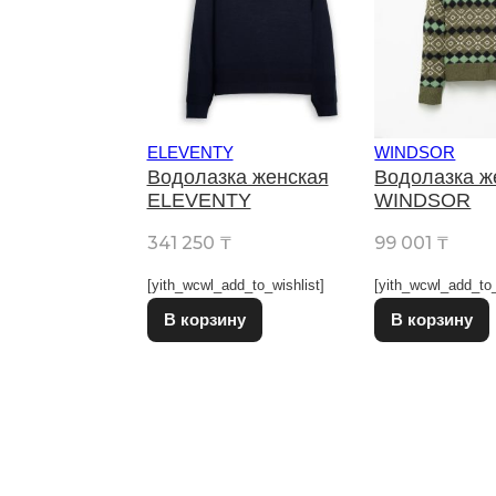
ELEVENTY
WINDSOR
Водолазка женская
Водолазка ж
ELEVENTY
WINDSOR
341 250
₸
99 001
₸
[yith_wcwl_add_to_wishlist]
[yith_wcwl_add_to_
Этот товар имеет несколько в
В корзину
В корзину