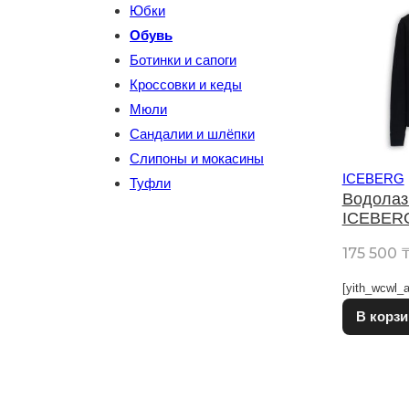
Юбки
Обувь
Ботинки и сапоги
Кроссовки и кеды
Мюли
Сандалии и шлёпки
Слипоны и мокасины
ICEBERG
Туфли
Водолаз
ICEBER
175 500
[yith_wcwl_a
В корзи